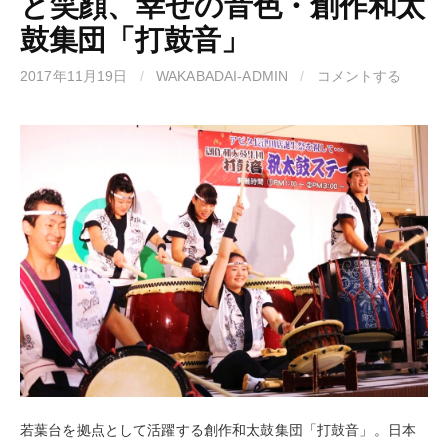
と笑顔、幸せの音色・創作和太
鼓集団「打鼓音」
2017年11月19日
/
WAKABADAI-ADMIN
/
コメントする
若葉台を拠点として活躍する創作和太鼓集団「打鼓音」。日本