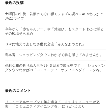
最近の投稿
土曜日の午後、若葉台で心に響くジャズの調べ～4/19わっかで
JAZZライブ
今年から「赤ちゃんデー」や「外遊び」もスタート わかば親と
子の広場そらまめ
ＧＷに地元で楽しむ多世代交流「みんなあつまれ」
春本番！ショッピングタウンわかばで春を感じてみませんか。
多彩な和の折り紙人形を3月３日まで展示中です ショッピン
グタウンわかばの「コミュニティ・オフィス＆ダイニング春」
最近のコメント
リニューアルオープン１年を過ぎて、ますますメニューが充
実 「コミュニティダイニング春」
に
わかば
より