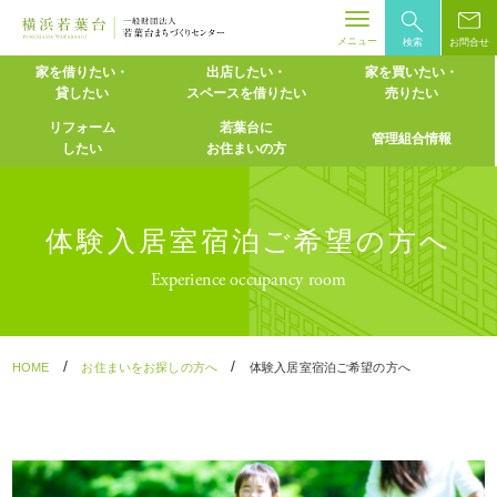
メニュー
検索
お問合せ
Skip
家を借りたい・
出店したい・
家を買いたい・
貸したい
スペースを
借りたい
売りたい
to
content
リフォーム
若葉台に
管理組合情報
したい
お住まいの方
体験入居室宿泊ご希望の方へ
Experience occupancy room
/
/
HOME
お住まいをお探しの方へ
体験入居室宿泊ご希望の方へ