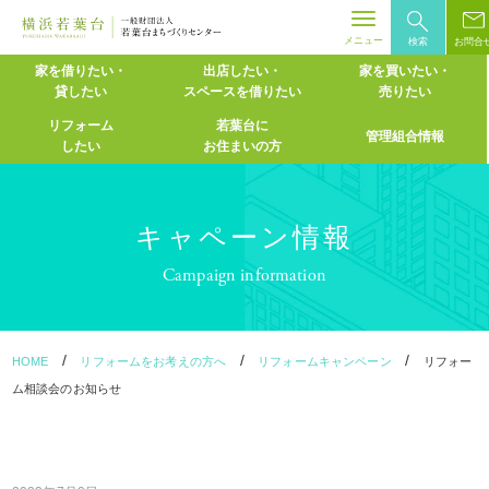
メニュー
検索
お問合
Skip
家を借りたい・
出店したい・
家を買いたい・
貸したい
スペースを
借りたい
売りたい
to
content
リフォーム
若葉台に
管理組合情報
したい
お住まいの方
キャペーン情報
Campaign information
/
/
/
HOME
リフォームをお考えの方へ
リフォームキャンペーン
リフォー
ム相談会のお知らせ