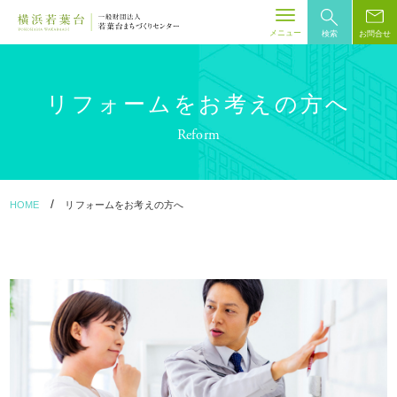
メニュー
検索
お問合せ
Skip
to
content
リフォームをお考えの方へ
Reform
/
HOME
リフォームをお考えの方へ