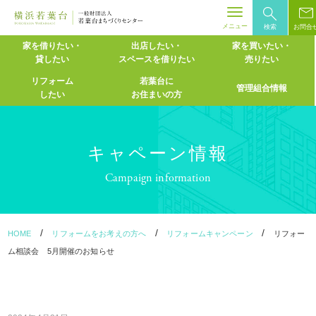
メニュー
検索
お問合
Skip
家を借りたい・
出店したい・
家を買いたい・
貸したい
スペースを
借りたい
売りたい
to
content
リフォーム
若葉台に
管理組合情報
したい
お住まいの方
キャペーン情報
Campaign information
/
/
/
HOME
リフォームをお考えの方へ
リフォームキャンペーン
リフォー
ム相談会 5月開催のお知らせ