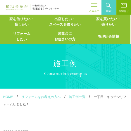
メニュー
検索
お問合せ
Skip
家を借りたい・
出店したい・
家を買いたい・
貸したい
スペースを
借りたい
売りたい
to
content
リフォーム
若葉台に
管理組合情報
したい
お住まいの方
施工例
Construction examples
/
/
/
HOME
リフォームをお考えの方へ
施工例一覧
一丁目 キッチンリフ
ォームしました！