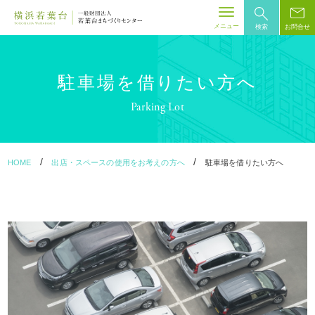
メニュー
検索
お問合せ
Skip
to
content
駐車場を借りたい方へ
Parking Lot
/
/
HOME
出店・スペースの使用をお考えの方へ
駐車場を借りたい方へ