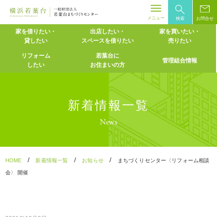
メニュー
検索
お問合せ
Skip
家を借りたい・
出店したい・
家を買いたい・
貸したい
スペースを
借りたい
売りたい
to
content
リフォーム
若葉台に
管理組合情報
したい
お住まいの方
新着情報一覧
News
/
/
/
HOME
新着情報一覧
お知らせ
まちづくりセンター〈リフォーム相談
会〉 開催