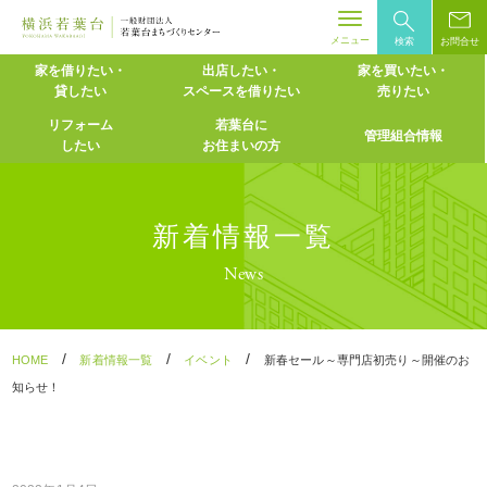
メニュー
検索
お問合せ
Skip
家を借りたい・
出店したい・
家を買いたい・
貸したい
スペースを
借りたい
売りたい
to
content
リフォーム
若葉台に
管理組合情報
したい
お住まいの方
新着情報一覧
News
/
/
/
HOME
新着情報一覧
イベント
新春セール～専門店初売り～開催のお
知らせ！