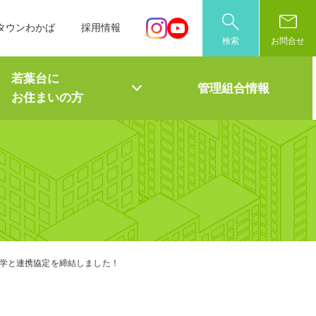
タウンわかば
採用情報
検索
お問合せ
若葉台に
管理組合情報
お住まいの方
学と連携協定を締結しました！