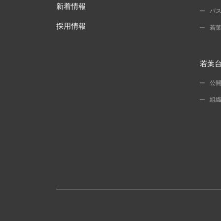
新着情報
バ
採用情報
若
若葉
公
組