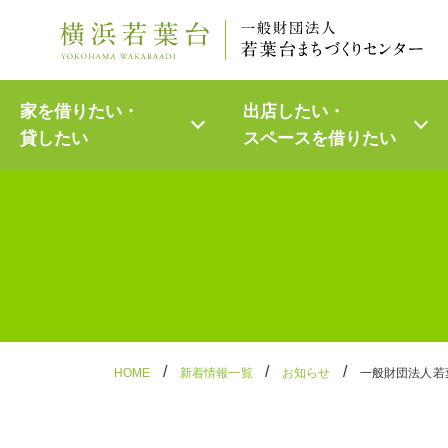
Skip
家を借りたい・
出店したい・
to
貸したい
スペースを
借りたい
content
/
/
/
HOME
新着情報一覧
お知らせ
一般財団法人若