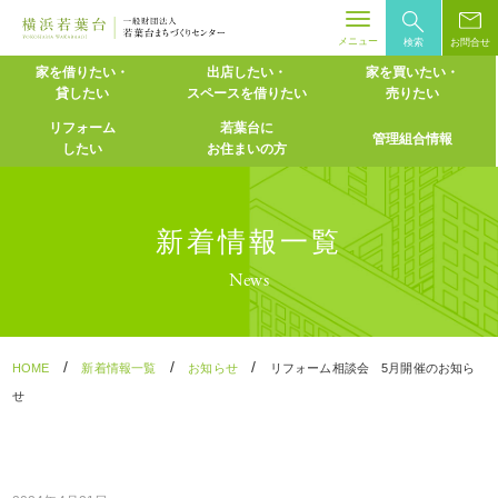
メニュー
検索
お問合せ
Skip
家を借りたい・
出店したい・
家を買いたい・
貸したい
スペースを
借りたい
売りたい
to
content
リフォーム
若葉台に
管理組合情報
したい
お住まいの方
新着情報一覧
News
/
/
/
HOME
新着情報一覧
お知らせ
リフォーム相談会 5月開催のお知ら
せ