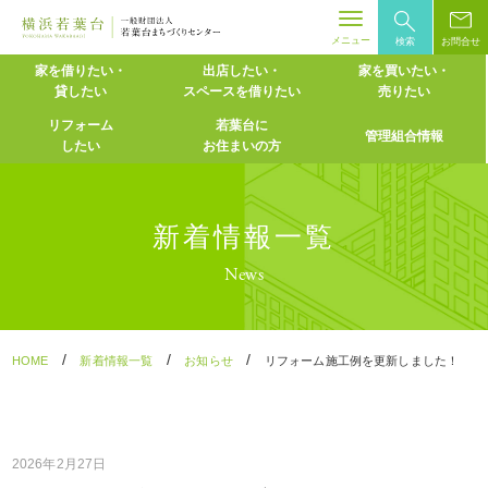
メニュー
検索
お問合せ
Skip
家を借りたい・
出店したい・
家を買いたい・
貸したい
スペースを
借りたい
売りたい
to
content
リフォーム
若葉台に
管理組合情報
したい
お住まいの方
新着情報一覧
News
/
/
/
HOME
新着情報一覧
お知らせ
リフォーム施工例を更新しました！
2026年2月27日