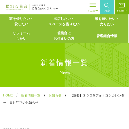
メニュー
検索
お問合せ
Skip
家を借りたい・
出店したい・
家を買いたい・
貸したい
スペースを
借りたい
売りたい
to
content
リフォーム
若葉台に
管理組合情報
したい
お住まいの方
新着情報一覧
News
/
/
/
HOME
新着情報一覧
お知らせ
【重要】２０２５フォトコンカレンダ
ー 日付訂正のお知らせ