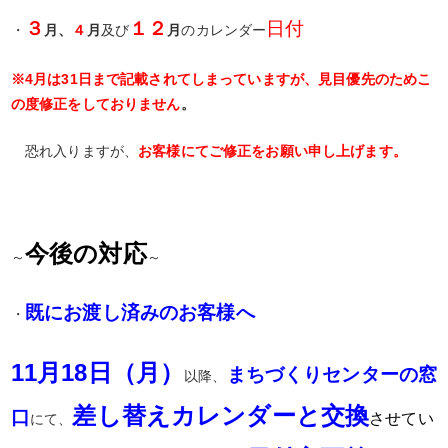
３
１２
日付
・
月、
４
月
及び
月
のカレンダー
※4月は31日まで記載されてしまっていますが、見目優先のためこ
の度修正をしておりません
。
恐れ入りますが、
お客様にてご修正をお願い申し上げます。
今後の対応
～
～
既にお渡し済みのお客様へ
・
11月18日（月）
まちづくりセンターの窓
以降、
差し替えカレンダーと交換
口
させてい
にて、