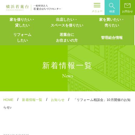
メニュー
検索
お問合せ
Skip
家を借りたい・
出店したい・
家を買いたい・
貸したい
スペースを
借りたい
売りたい
to
content
リフォーム
若葉台に
管理組合情報
したい
お住まいの方
新着情報一覧
News
/
/
/
HOME
新着情報一覧
お知らせ
「リフォーム相談会」10月開催のお知
らせ♪