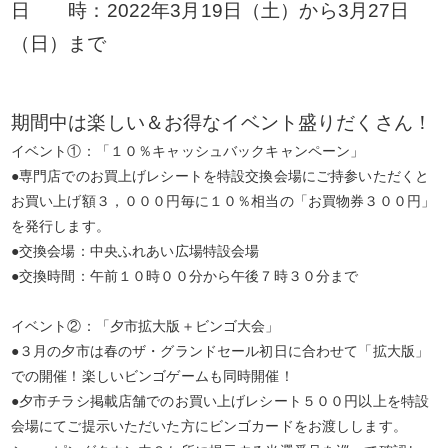
日 時：2022年3月19日（土）から3月27日
（日）まで
期間中は楽しい＆お得なイベント盛りだくさん！
イベント①：「１０％キャッシュバックキャンペーン」
●専門店でのお買上げレシートを特設交換会場にご持参いただくと
お買い上げ額３，０００円毎に１０％相当の「お買物券３００円」
を発行します。
●交換会場：中央ふれあい広場特設会場
●交換時間：午前１０時００分から午後７時３０分まで
イベント②：「夕市拡大版＋ビンゴ大会」
●３月の夕市は春のザ・グランドセール初日に合わせて「拡大版」
での開催！楽しいビンゴゲームも同時開催！
●夕市チラシ掲載店舗でのお買い上げレシート５００円以上を特設
会場にてご提示いただいた方にビンゴカードをお渡しします。