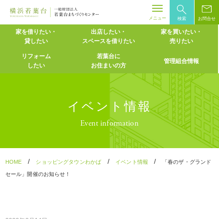
メニュー
検索
お問合せ
Skip
家を借りたい・
出店したい・
家を買いたい・
貸したい
スペースを
借りたい
売りたい
to
content
リフォーム
若葉台に
管理組合情報
したい
お住まいの方
イベント情報
Event information
/
/
/
HOME
ショッピングタウンわかば
イベント情報
「春のザ・グランド
セール」開催のお知らせ！