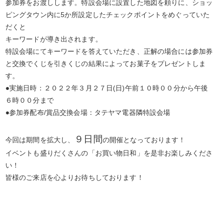
参加券をお渡しします。特設会場に設置した地図を頼りに、ショッ
ピングタウン内に5か所設定したチェックポイントをめぐっていた
だくと
キーワードが導き出されます。
特設会場にてキーワードを答えていただき、正解の場合には参加券
と交換でくじを引きくじの結果によってお菓子をプレゼントしま
す。
●実施日時：２０２２年３月２７日(日)午前１０時００分から午後
６時００分まで
●参加券配布/賞品交換会場：タテヤマ電器隣特設会場
９日間
今回は期間を拡大し、
の開催となっております！
イベントも盛りだくさんの「お買い物日和」を是非お楽しみくださ
い！
皆様のご来店を心よりお待ちしております！