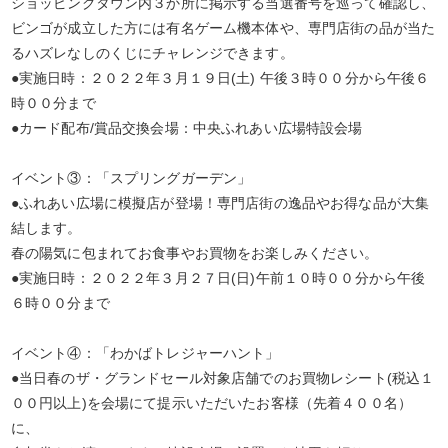
ショッピングタウン内３か所に掲示する当選番号を巡って確認し、
ビンゴが成立した方には有名ゲーム機本体や、専門店街の品が当た
るハズレなしのくじにチャレンジできます。
●実施日時：２０２２年３月１９日(土) 午後３時００分から午後６
時００分まで
●カード配布/賞品交換会場：中央ふれあい広場特設会場
イベント③：「スプリングガーデン」
●ふれあい広場に模擬店が登場！専門店街の逸品やお得な品が大集
結します。
春の陽気に包まれてお食事やお買物をお楽しみください。
●実施日時：２０２２年３月２７日(日)午前１０時００分から午後
６時００分まで
イベント④：「わかばトレジャーハント」
●当日春のザ・グランドセール対象店舗でのお買物レシート(税込１
００円以上)を会場にて提示いただいたお客様（先着４００名）
に、