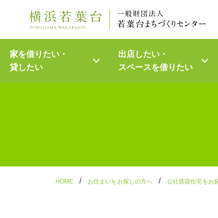
Skip
家を借りたい・
出店したい・
to
貸したい
スペースを
借りたい
content
/
/
HOME
お住まいをお探しの方へ
公社賃貸住宅をお