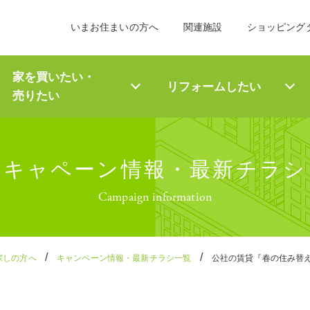
いまお住まいの方へ
関連施設
ショッピング
家を買いたい・
リフォーム
したい
売りたい
キャペーン情報・最新チラシ
Campaign information
/
/
探しの方へ
キャンペーン情報・最新チラシ一覧
公社の賃貸『春の住み替