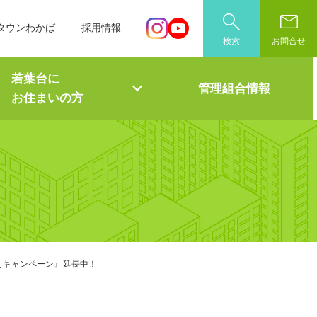
タウンわかば
採用情報
検索
お問合せ
若葉台に
管理組合情報
お住まいの方
えキャンペーン』延長中！