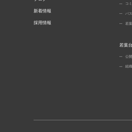
コ
新着情報
バ
採用情報
若
若葉
公
組