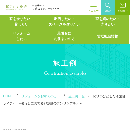
メニュー
検索
お問合せ
Skip
家を借りたい・
出店したい・
家を買いたい・
貸したい
スペースを
借りたい
売りたい
to
content
リフォーム
若葉台に
管理組合情報
したい
お住まいの方
施工例
Construction examples
/
/
/
HOME
リフォームをお考えの方へ
施工例一覧
のびのびとした若葉台
ライフ♪ ～暮らしに奏でる解放感のアンサンブル♬～